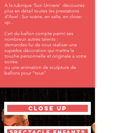
A la rubrique ‘Son Univers’ découvrez
plus en détail toutes les prestations
d’Axel : Sur scène, en salle, en close-
up...
L’art du ballon compte parmi ses
nombreux autres talents :
demandez-lui de vous réaliser une
superbe décoration qui mettra la
touche personnelle et originale à votre
soirée.
ou une animation de sculpture de
ballons pour "tous"
CLOSE UP
SPECTACLE ENFANTS