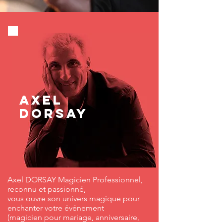
AXEL
DORSAY
Axel DORSAY Magicien Professionnel,
reconnu et passionné,
vous ouvre son univers magique pour
enchanter votre événement
(magicien pour mariage, anniversaire,